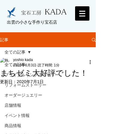
出雲の小さな手作り宝石店
記事
全ての記事
yoshio kada
全ての記事
2019年6月3日
読了時間: 1分
まちゼミ大好評でした！
ブライダルリングストーリー
更新日：
2020年7月1日
リフォームストーリー
オーダージュエリー
店舗情報
イベント情報
商品情報