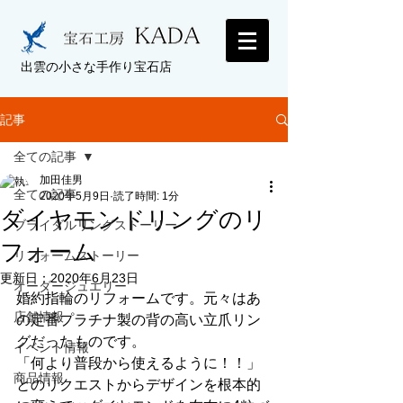
出雲の小さな手作り宝石店
記事
全ての記事
加田佳男
全ての記事
2020年5月9日
読了時間: 1分
ダイヤモンドリングのリ
ブライダルリングストーリー
フォーム
リフォームストーリー
更新日：
2020年6月23日
オーダージュエリー
婚約指輪のリフォームです。元々はあ
店舗情報
の定番プラチナ製の背の高い立爪リン
グだったものです。
イベント情報
「何より普段から使えるように！！」
商品情報
とのリクエストからデザインを根本的