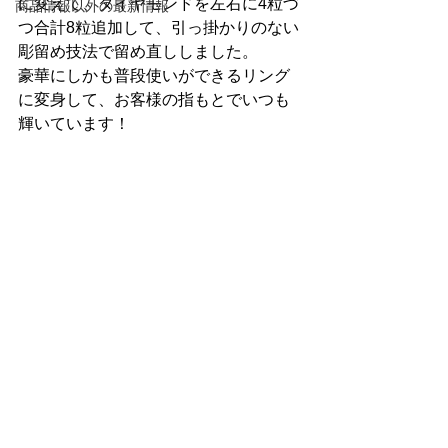
に変えて、ダイヤモンドを左右に4粒づ
商品情報以外の最新情報
つ合計8粒追加して、引っ掛かりのない
彫留め技法で留め直ししました。
豪華にしかも普段使いができるリング
に変身して、お客様の指もとでいつも
輝いています！