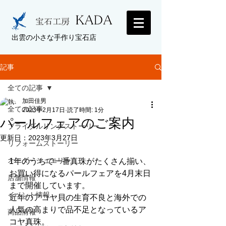
出雲の小さな手作り宝石店
記事
全ての記事
加田佳男
全ての記事
2023年2月17日
読了時間: 1分
パールフェアのご案内
ブライダルリングストーリー
更新日：
2023年3月27日
リフォームストーリー
オーダージュエリー
1年のうちで一番真珠がたくさん揃い、
お買い得になるパールフェアを4月末日
店舗情報
まで開催しています。
イベント情報
近年のアコヤ貝の生育不良と海外での
人気の高まりで品不足となっているア
商品情報
コヤ真珠。