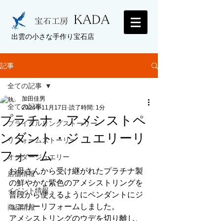
出雲の小さな手作り宝石店
記事
全ての記事
加田佳男
全ての記事
2024年11月17日
読了時間: 1分
プラチナ・アメシストペ
ブライダルリングストーリー
ンダント・ジュエリーリ
リフォームストーリー
フォーム
オーダージュエリー
お母さんから受け継がれたプラチナ製
店舗情報
の鮮やかな紫色のアメシストリングを
イベント情報
普段から使えるようにペンダントにジ
ュエリーリフォームしました。
商品情報
アメシストリングのウデを切り離し、