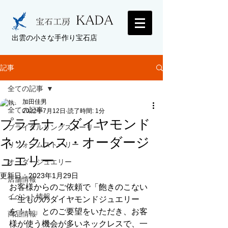
出雲の小さな手作り宝石店
記事
全ての記事
加田佳男
全ての記事
2022年7月12日
読了時間: 1分
プラチナ・ダイヤモンド
ブライダルリングストーリー
ネックレス・オーダージ
リフォームストーリー
ュエリー
オーダージュエリー
更新日：
2023年1月29日
店舗情報
お客様からのご依頼で「飽きのこない
イベント情報
一生もののダイヤモンドジュエリー
を！！」とのご要望をいただき、お客
商品情報
様が使う機会が多いネックレスで、一