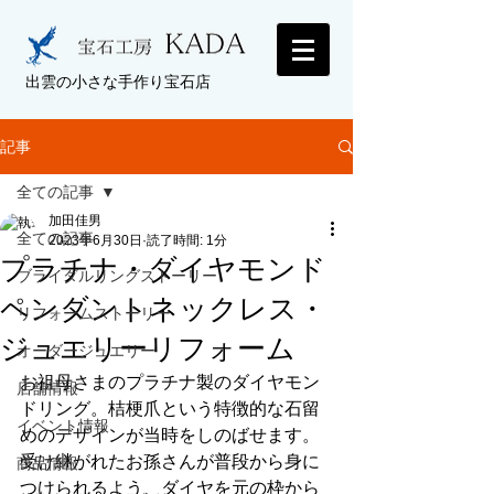
出雲の小さな手作り宝石店
記事
全ての記事
加田佳男
全ての記事
2023年6月30日
読了時間: 1分
プラチナ・ダイヤモンド
ブライダルリングストーリー
ペンダントネックレス・
リフォームストーリー
ジュエリーリフォーム
オーダージュエリー
お祖母さまのプラチナ製のダイヤモン
店舗情報
ドリング。桔梗爪という特徴的な石留
イベント情報
めのデザインが当時をしのばせます。
受け継がれたお孫さんが普段から身に
商品情報
つけられるよう、ダイヤを元の枠から