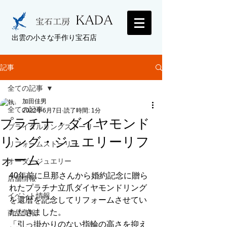
出雲の小さな手作り宝石店
記事
全ての記事
加田佳男
全ての記事
2022年6月7日
読了時間: 1分
プラチナ・ダイヤモンド
ブライダルリングストーリー
リング・ジュエリーリフ
リフォームストーリー
ォーム
オーダージュエリー
40年前に旦那さんから婚約記念に贈ら
店舗情報
れたプラチナ立爪ダイヤモンドリング
イベント情報
を還暦を記念してリフォームさせてい
ただきました。
商品情報
「引っ掛かりのない指輪の高さを抑え