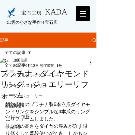
出雲の小さな手作り宝石店
記事
全ての記事
加田佳男
全ての記事
2022年6月13日
読了時間: 1分
プラチナ・ダイヤモンド
ブライダルリングストーリー
リング・ジュエリーリフ
リフォームストーリー
ォーム
オーダージュエリー
婚約指輪のプラチナ製6本立爪ダイヤモ
店舗情報
ンドリングをシンプルな4本爪のリング
イベント情報
にリフォームしました。
リングの高さをダイヤの厚みが許す限
商品情報
り低くして普段使いができ、しかもシ