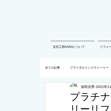
宝石工房KADAについて
リフォ
全ての記事
ブライダルリングストーリー
加田佳男
2022年1
商品情報以外の最新情報
プラチナ
リーリフ