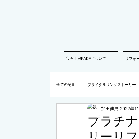
宝石工房KADAについて
リフォ
全ての記事
ブライダルリングストーリー
加田佳男
2022年1
商品情報以外の最新情報
プラチナ
リーリフ