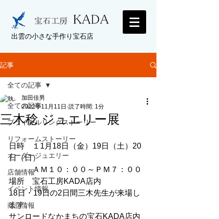
出雲の小さな手作り宝石店
記事
全ての記事
加田佳男
全ての記事
2022年11月11日
読了時間: 1分
三木稔 ジュエリー展
ブライダルリングストーリー
リフォームストーリー
日時　１1月18日（金）19日（土）20
オーダージュエリー
日（日）
　　　ＡＭ１０：００～ＰＭ７：００
店舗情報
場所　宝石工房KADA店内
イベント情報
18日・19日の2日間三木先生が来場し
ます。
商品情報
サンロードなかまちの宝石KADA店内