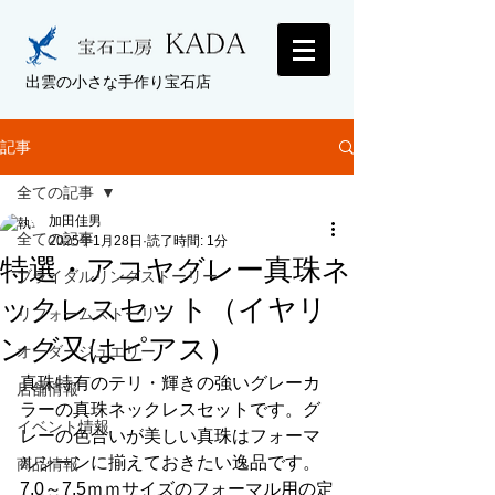
出雲の小さな手作り宝石店
記事
全ての記事
加田佳男
全ての記事
2025年1月28日
読了時間: 1分
特選・アコヤグレー真珠ネ
ブライダルリングストーリー
ックレスセット（イヤリ
リフォームストーリー
ング又はピアス）
オーダージュエリー
真珠特有のテリ・輝きの強いグレーカ
店舗情報
ラーの真珠ネックレスセットです。グ
イベント情報
レーの色合いが美しい真珠はフォーマ
ルシーンに揃えておきたい逸品です。
商品情報
7,0～7,5ｍｍサイズのフォーマル用の定