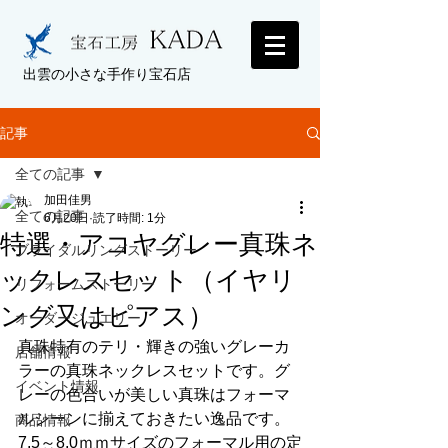
出雲の小さな手作り宝石店
記事
全ての記事
加田佳男
全ての記事
6月20日
読了時間: 1分
特選・アコヤグレー真珠ネ
ブライダルリングストーリー
ックレスセット（イヤリ
リフォームストーリー
ング又はピアス）
オーダージュエリー
真珠特有のテリ・輝きの強いグレーカ
店舗情報
ラーの真珠ネックレスセットです。グ
イベント情報
レーの色合いが美しい真珠はフォーマ
ルシーンに揃えておきたい逸品です。
商品情報
7,5～8,0ｍｍサイズのフォーマル用の定