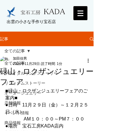
出雲の小さな手作り宝石店
記事
全ての記事
加田佳男
全ての記事
2024年11月29日
読了時間: 1分
碌山・ロクザンジュエリー
ブライダルリングストーリー
フェア
リフォームストーリー
■碌山・ロクザンジュエリーフェアのご
オーダージュエリー
案内■
店舗情報
●日時　11月２９日（金）～１２月２５
日（水）
イベント情報
　　　　AM１０：００～PM７：００
商品情報
●場所　宝石工房KADA店内