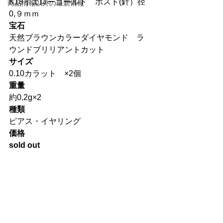
K18イエローゴールド　ポスト(針）径
商品情報以外の最新情報
0,９ｍｍ
宝石
天然ブラウンカラーダイヤモンド　ラ
ウンドブリリアントカット
サイズ
0.10カラット　×2個
重量
約0,2g×2
種類
ピアス・イヤリング
価格
sold out