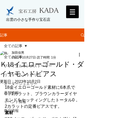
出雲の小さな手作り宝石店
記事
全ての記事
加田佳男
全ての記事
2021年10月27日
読了時間: 1分
Ｋ18イエローゴールド・ダ
ブライダルリングストーリー
イヤモンドピアス
リフォームストーリー
更新日：
2023年10月2日
オーダージュエリー
18金イエローゴールド素材に6本爪で
店舗情報
0，1カラット、ブラウンカラーダイヤ
モンドをセッティングしたトータル0，
イベント情報
2カラットの定番ピアスです。 
商品情報
素材