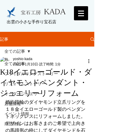
出雲の小さな手作り宝石店
記事
全ての記事
yoshio kada
全ての記事
2021年1月10日
読了時間: 1分
K18イエローゴールド・ダ
ブライダルリングストーリー
イヤモンドペンダント・
リフォームストーリー
ジュエリーリフォーム
オーダージュエリー
婚約指輪のダイヤモンド立爪リングを
店舗情報
１８金イエローゴールド製のペンダン
イベント情報
トネックレスにリフォームしました。
デザインはお客さまのご希望で上向き
商品情報
の馬蹄形の枠にしてダイヤモンドを石