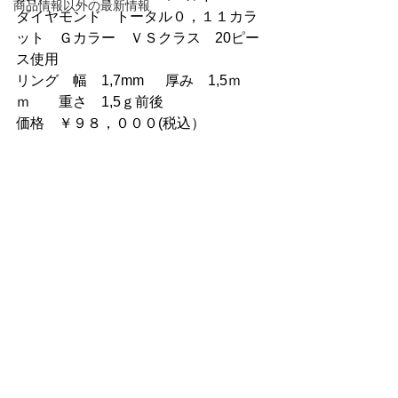
商品情報以外の最新情報
ダイヤモンド　トータル０，１１カラ
ット　Ｇカラー　ＶＳクラス　20ピー
ス使用
リング　幅　1,7mm 　 厚み　1,5ｍ
ｍ　　重さ　1,5ｇ前後
価格　￥９８，０００(税込）