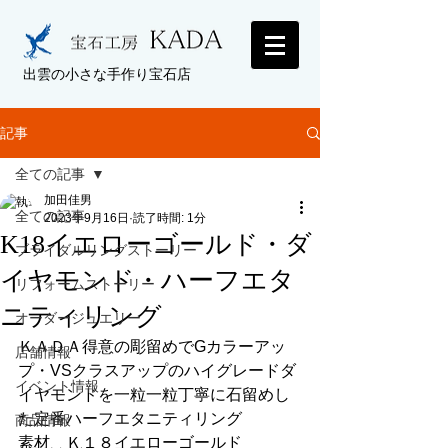
出雲の小さな手作り宝石店
記事
全ての記事
加田佳男
全ての記事
2023年9月16日
読了時間: 1分
K18イエローゴールド・ダ
ブライダルリングストーリー
イヤモンド・ハーフエタ
リフォームストーリー
ニティリング
オーダージュエリー
ＫＡＤＡ得意の彫留めでGカラーアッ
店舗情報
プ・VSクラスアップのハイグレードダ
イベント情報
イヤモンドを一粒一粒丁寧に石留めし
た定番ハーフエタニティリング
商品情報
素材　Ｋ１８イエローゴールド