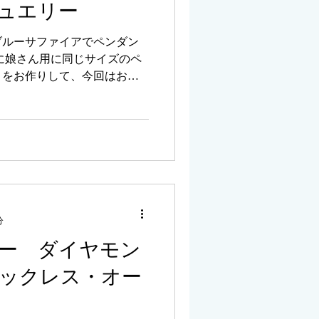
ュエリー
ブルーサファイアでペンダン
に娘さん用に同じサイズのペ
トをお作りして、今回はお母
チェーンの取り外しができる
分
ー ダイヤモン
ックレス・オー