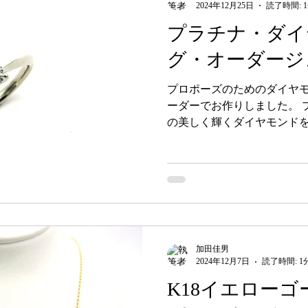
2024年12月25日
読了時間: 
プラチナ・ダイ
グ・オーダージ
プロポーズのためのダイヤ
ーダーでお作りしました。 
の美しく輝くダイヤモンド
す。 飽きがこず時代を経て
ジリングの一番の基本のデザイ
加田佳男
2024年12月7日
読了時間: 1
K18イエロー