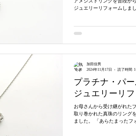
アメシストリングを普段か
ジュエリーリフォームしまし
デを切り離し、元々のリン
を補修してバチカン（チェ
ムです。
加田佳男
2024年11月17日
読了時間: 
プラチナ・パー
ジュエリーリフ
お母さんから受け継がれた
取り巻かれた真珠のリング
ました。 「あらたまったフ
リングでは日常の普段使い
ダントに！」とのリクエス