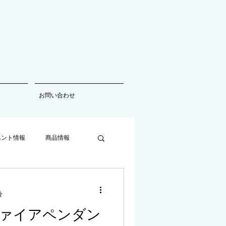
お問い合わせ
ベント情報
商品情報
分
ァイアペンダン