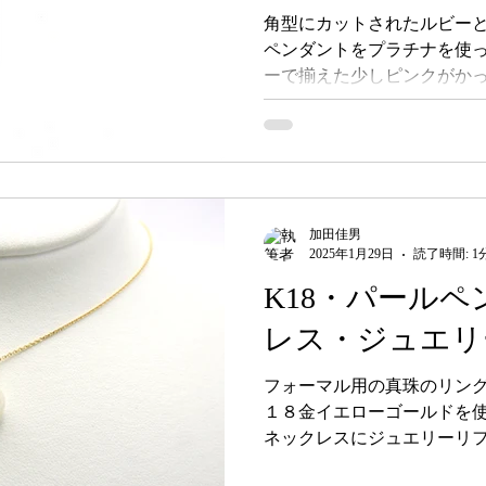
角型にカットされたルビー
ペンダントをプラチナを使っ
ーで揃えた少しピンクがか
角ダイヤとのコントラスト
加田佳男
2025年1月29日
読了時間: 1
K18・パール
レス・ジュエリ
フォーマル用の真珠のリン
１８金イエローゴールドを
ネックレスにジュエリーリ