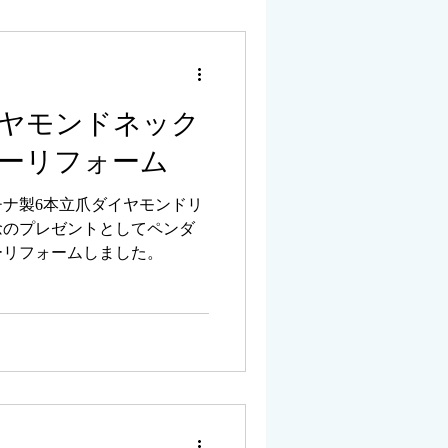
ヤモンドネック
ーリフォーム
ナ製6本立爪ダイヤモンドリ
念のプレゼントとしてペンダ
ーリフォームしました。