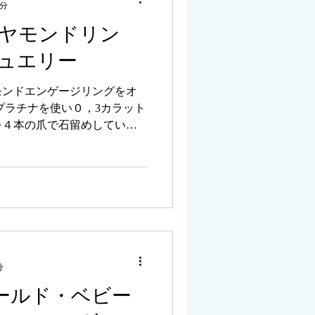
1分
ヤモンドリン
ュエリー
モンドエンゲージリングをオ
プラチナを使い０，3カラット
を４本の爪で石留めしていま
も変わらないKADAエンゲー
ンです。...
分
ゴールド・ベビー