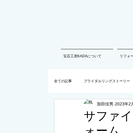
宝石工房KADAについて
リフォ
全ての記事
ブライダルリングストーリー
加田佳男
2023年2
商品情報以外の最新情報
サファイ
ォーム